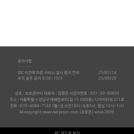
공지사항
IDC 이전에 따른 서비스 일시 중지 안내
25/07/14
추석 휴무 공지 9/28~10/3
23/09/26
상호 : 브로큰아이 대표자 : 김영관 사업자번호 : 831-20-00834
주소 : 서울특별시 강남구 테헤란로82길 15 (대치동) 디아이타워 211호
전화 : 070-4084-7162 (월-금 오전10시-오후5시, 점심 12시-1시)
All copyright reserved prozn.com (프로즌) since 2009.
PC 모드로 보기