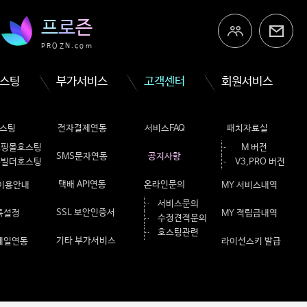
프
로
즌
PROZN.com
스팅
부가서비스
고객센터
회원서비스
스팅
전자결제연동
서비스FAQ
패치자료실
쇼핑몰호스팅
M 버전
SMS문자연동
공지사항
홈빌더호스팅
V3,PRO 버전
택배 API연동
온라인문의
 이용안내
MY 서비스내역
서비스문의
SSL 보안인증서
룩설정
MY 적립금내역
수정견적문의
호스팅관련
기타 부가서비스
메일연동
라이선스키 발급