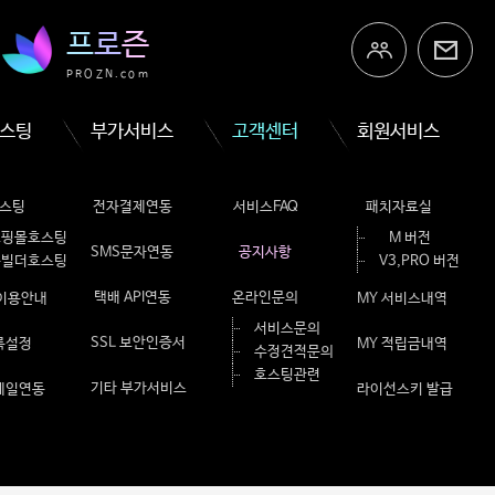
프
로
즌
PROZN.com
스팅
부가서비스
고객센터
회원서비스
스팅
전자결제연동
서비스FAQ
패치자료실
쇼핑몰호스팅
M 버전
SMS문자연동
공지사항
홈빌더호스팅
V3,PRO 버전
택배 API연동
온라인문의
 이용안내
MY 서비스내역
서비스문의
SSL 보안인증서
룩설정
MY 적립금내역
수정견적문의
호스팅관련
기타 부가서비스
메일연동
라이선스키 발급