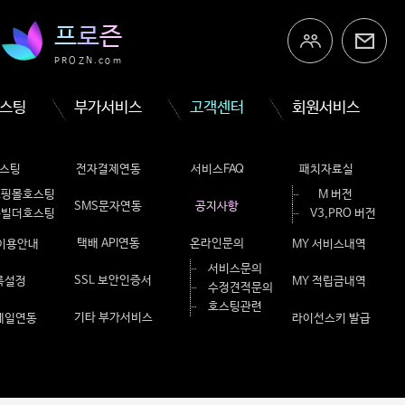
프
로
즌
PROZN.com
스팅
부가서비스
고객센터
회원서비스
스팅
전자결제연동
서비스FAQ
패치자료실
쇼핑몰호스팅
M 버전
SMS문자연동
공지사항
홈빌더호스팅
V3,PRO 버전
택배 API연동
온라인문의
 이용안내
MY 서비스내역
서비스문의
SSL 보안인증서
룩설정
MY 적립금내역
수정견적문의
호스팅관련
기타 부가서비스
메일연동
라이선스키 발급