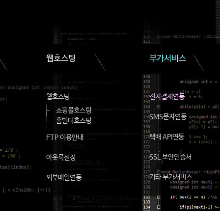
웹호스팅
부가서비스
웹호스팅
전자결제연동
쇼핑몰호스팅
SMS문자연동
홈빌더호스팅
택배 API연동
FTP 이용안내
SSL 보안인증서
아웃룩설정
기타 부가서비스
외부메일연동