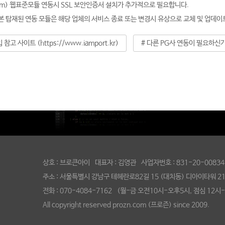
.com) 웹표준모듈 연동시 SSL 보안인증서 설치가 추가적으로 필요합니다.
본 탑재된 연동 모듈은 해당 업체의 서비스 종료 또는 변경시 유상으로 교체 및 업데이
 참고 사이트 (https://www.iamport.kr)
# 다른 PG사 연동이 필요하신
상호 : 브로큰아이 대표자 : 김영관 사업자번호 : 831-20-0083
주소 : 서울특별시 강남구 테헤란로82길 15 (대치동) 디아이타워 211호
전화 : 070-4084-7162 (월-금 오전10시-오후5시, 점심 12시
All copyright reserved prozn.com (프로즌) since 2009.