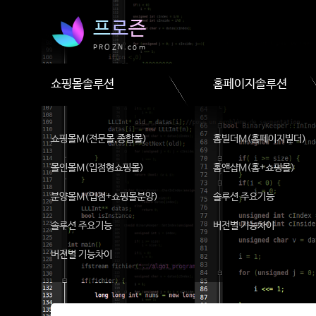
프
로
즌
PROZN.com
쇼핑몰솔루션
홈페이지솔루션
쇼핑몰M(전문몰,종합몰)
홈빌더M(홈페이지빌더)
몰인몰M(입점형쇼핑몰)
홈앤샵M(홈+쇼핑몰)
분양몰M(입점+쇼핑몰분양)
솔루션 주요기능
솔루션 주요기능
버전별 기능차이
버전별 기능차이